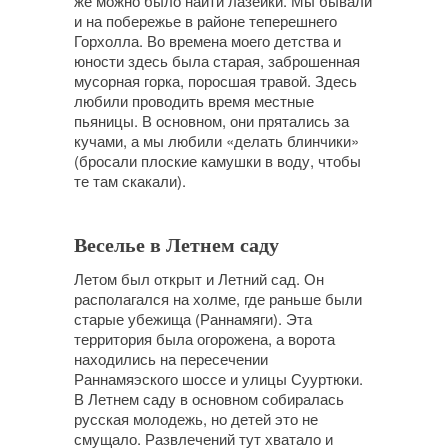
же можно было найти лазейки. Мы бывали
и на побережье в районе теперешнего
Горхолла. Во времена моего детства и
юности здесь была старая, заброшенная
мусорная горка, поросшая травой. Здесь
любили проводить время местные
пьяницы. В основном, они прятались за
кучами, а мы любили «делать блинчики»
(бросали плоские камушки в воду, чтобы
те там скакали).
Веселье в Летнем саду
Летом был открыт и Летний сад. Он
располагался на холме, где раньше были
старые убежища (Раннамяги). Эта
территория была огорожена, а ворота
находились на пересечении
Раннамяэского шоссе и улицы Сууртюки.
В Летнем саду в основном собиралась
русская молодежь, но детей это не
смущало. Развлечений тут хватало и