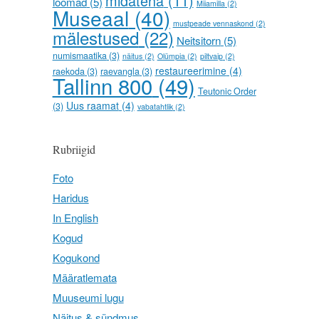
midateha
(11)
loomad
(5)
Miiamilla
(2)
Museaal
(40)
mustpeade vennaskond
(2)
mälestused
(22)
Neitsitorn
(5)
numismaatika
(3)
näitus
(2)
Olümpia
(2)
piltvaip
(2)
restaureerimine
(4)
raekoda
(3)
raevangla
(3)
Tallinn 800
(49)
Teutonic Order
Uus raamat
(4)
(3)
vabatahtlik
(2)
Rubriigid
Foto
Haridus
In English
Kogud
Kogukond
Määratlemata
Muuseumi lugu
Näitus & sündmus