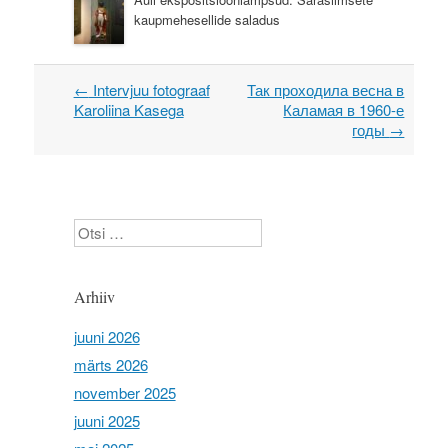
kaupmehesellide saladus
←
Intervjuu fotograaf
Так проходила весна в
Post navigation
Karoliina Kasega
Каламая в 1960-е
годы
→
Otsi
Arhiiv
juuni 2026
märts 2026
november 2025
juuni 2025