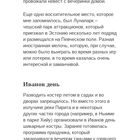
провожали невест с вечеринки домой.
Еще одно восхитительное место, которое
мне запомнилось, был Лунапарк –
чешский парк аттракционов, который
приезжал в Эстонию несколько лет подряд
и размещался на Певческом поле. Разная
иностранная мелочь, которую, при случае,
можно было выиграть во время разных игр
или лотереи, в то время казалась очень
интересной и заманчивой.
Иванов день
Разводить костер летом в садах и во
дворах запрещалось. Но вместо этого в
излучине реки Пирита и в некоторых
других частях города (например, в Нымме
в парке Хийу) организовали в Иванов день
шикарные костры. Заранее готовилась
программа праздника, который
заканчивался вечером танцами у горящего