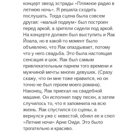
концерт звезд эстрады «Пляжное радио в
летнюю ночь». Я решила сходить
послушать. Тогда сцена была совсем
другая: «малый подиум» был построен
перед аркой, а зрители сидели под аркой.
На концерте должен был выступить и Яак
Йоала, но в какой-то момент было
объявлено, что Яак опаздывает, потому
что у него свадьба. Это была настоящая
сенсация и шок. Яак был самым
привлекательным парнем того времени и
мужчиной мечты многих девушек. (Сразу
скажу, что он мне тоже нравился, но он
точно не был героем моего романа).
Наконец, Яак приехал на свадебной
машине. Он исполнил пару песен, а затем
случилось то, что я запомнила на всю
жизнь. Яак спустился со сцены, а
вернулся уже с невестой, обнял ее и спел
«Летние ночи» Арне Оиди. Это было
трогательно и красиво.