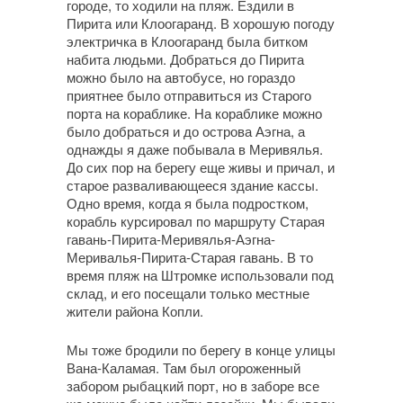
городе, то ходили на пляж. Ездили в
Пирита или Клоогаранд. В хорошую погоду
электричка в Клоогаранд была битком
набита людьми. Добраться до Пирита
можно было на автобусе, но гораздо
приятнее было отправиться из Старого
порта на кораблике. На кораблике можно
было добраться и до острова Аэгна, а
однажды я даже побывала в Меривялья.
До сих пор на берегу еще живы и причал, и
старое разваливающееся здание кассы.
Одно время, когда я была подростком,
корабль курсировал по маршруту Старая
гавань-Пирита-Меривялья-Аэгна-
Меривалья-Пирита-Старая гавань. В то
время пляж на Штромке использовали под
склад, и его посещали только местные
жители района Копли.
Мы тоже бродили по берегу в конце улицы
Вана-Каламая. Там был огороженный
забором рыбацкий порт, но в заборе все