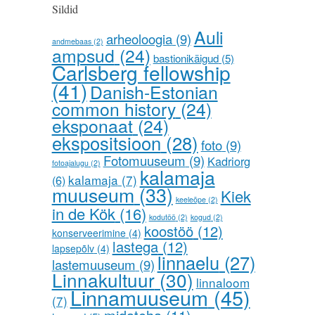
Sildid
Auli
arheoloogia
(9)
andmebaas
(2)
ampsud
(24)
bastionikäigud
(5)
Carlsberg fellowship
(41)
Danish-Estonian
common history
(24)
eksponaat
(24)
ekspositsioon
(28)
foto
(9)
Fotomuuseum
(9)
Kadriorg
fotoajalugu
(2)
kalamaja
kalamaja
(7)
(6)
muuseum
(33)
Kiek
keeleõpe
(2)
in de Kök
(16)
kodutöö
(2)
kogud
(2)
koostöö
(12)
konserveerimine
(4)
lastega
(12)
lapsepõlv
(4)
linnaelu
(27)
lastemuuseum
(9)
Linnakultuur
(30)
linnaloom
Linnamuuseum
(45)
(7)