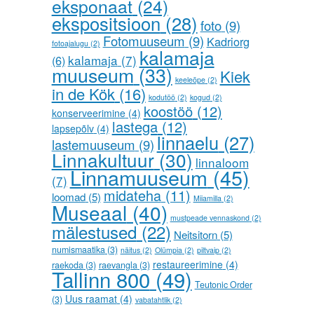
eksponaat
(24)
ekspositsioon
(28)
foto
(9)
Fotomuuseum
(9)
Kadriorg
fotoajalugu
(2)
kalamaja
kalamaja
(7)
(6)
muuseum
(33)
Kiek
keeleõpe
(2)
in de Kök
(16)
kodutöö
(2)
kogud
(2)
koostöö
(12)
konserveerimine
(4)
lastega
(12)
lapsepõlv
(4)
linnaelu
(27)
lastemuuseum
(9)
Linnakultuur
(30)
linnaloom
Linnamuuseum
(45)
(7)
midateha
(11)
loomad
(5)
Miiamilla
(2)
Museaal
(40)
mustpeade vennaskond
(2)
mälestused
(22)
Neitsitorn
(5)
numismaatika
(3)
näitus
(2)
Olümpia
(2)
piltvaip
(2)
restaureerimine
(4)
raekoda
(3)
raevangla
(3)
Tallinn 800
(49)
Teutonic Order
Uus raamat
(4)
(3)
vabatahtlik
(2)