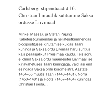
Carlsbergi stipendiaadid 16:
Christian I muutlik suhtumine Saksa
ordusse Liivimaal
Mihkel Mäesalu ja Stefan Pajung
Kaheteistkümnendas ja neljateistkümnendas
blogipostituses kirjutamise kuidas Taani
kuninga ja Saksa ordu Liivimaa haru suhtlus
käis peaasjalikult Preisimaa kaudu. Teisisõnu
ei olnud Saksa ordu maameister Liivimaal ise
kirjavahetuses Taani kuningaga, vaid lasi end
esindada Saksa ordu kõrgmeistril. Aastatel
1454–55 muutis Taani (1448–1481), Norra
(1450–1481) ja Rootsi (1457–1464) kuningas
Christian I seda…