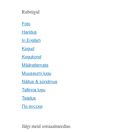
Rubriigid
Foto
Haridus
In English
Kogud
Kogukond
Määratlemata
Muuseumi lugu
Näitus & sündmus
Tallinna lugu
Teadus
По русски
Jälgi meid sotsiaalmeedias