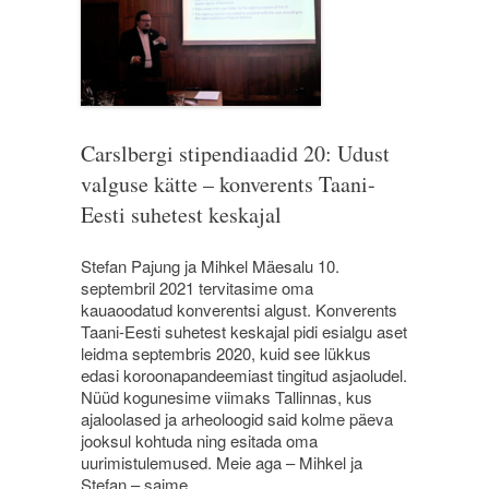
Carslbergi stipendiaadid 20: Udust
valguse kätte – konverents Taani-
Eesti suhetest keskajal
Stefan Pajung ja Mihkel Mäesalu 10.
septembril 2021 tervitasime oma
kauaoodatud konverentsi algust. Konverents
Taani-Eesti suhetest keskajal pidi esialgu aset
leidma septembris 2020, kuid see lükkus
edasi koroonapandeemiast tingitud asjaoludel.
Nüüd kogunesime viimaks Tallinnas, kus
ajaloolased ja arheoloogid said kolme päeva
jooksul kohtuda ning esitada oma
uurimistulemused. Meie aga – Mihkel ja
Stefan – saime…