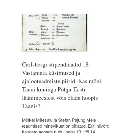
Carlsbergi stipendiaadid 18:
Vastamata küsimused ja
ajalooteadmiste piirid. Kas mõni
Taani kuninga Põhja-Eesti
läänimeestest võis elada hoopis
Taanis?
Mihkel Mäesalu ja Stefan Pajung Meie
teadmised minevikust on piiratud. Eriti niivõrd
kaugete aegade puhul nagu 13. või 14.