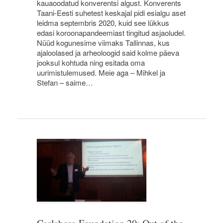
kauaoodatud konverentsi algust. Konverents
Taani-Eesti suhetest keskajal pidi esialgu aset
leidma septembris 2020, kuid see lükkus
edasi koroonapandeemiast tingitud asjaoludel.
Nüüd kogunesime viimaks Tallinnas, kus
ajaloolased ja arheoloogid said kolme päeva
jooksul kohtuda ning esitada oma
uurimistulemused. Meie aga – Mihkel ja
Stefan – saime…