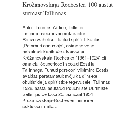
Krõžanovskaja-Rochester. 100 aastat
surmast Tallinnas
Autor: Toomas Abiline, Tallinna
Linnamuuseumi vanemkuraator.
Rahvusvaheliselt tuntud spiritist, kuulus
„Peterburi ennustaja“, esimene vene
naisulmekirjanik Vera Ivanovna
Krõžanovskaja-Rochester (1861–1924) oli
oma elu lõpuperioodil seotud Eesti ja
Tallinnaga. Tuntud persooni viibimine Eestis
avaldas paratamatult mõju ka siinsete
okultistide ja spiritistide tegevusele. Tallinnas
1928. aastal asutatud Psüühiliste Uurimiste
Seltsi juurde loodi 25. jaanuaril 1934
Krõžanovskaja-Rochesteri nimeline
sektsioon, mille…