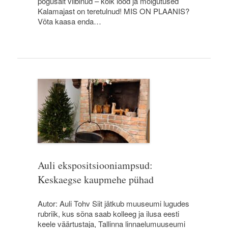
põgusalt viibinud – kõik lood ja mõlgutused
Kalamajast on teretulnud! MIS ON PLAANIS?
Võta kaasa enda…
Auli ekspositsiooniampsud:
Keskaegse kaupmehe pühad
Autor: Auli Tohv Siit jätkub muuseumi lugudes
rubriik, kus sõna saab kolleeg ja ilusa eesti
keele väärtustaja, Tallinna linnaelumuuseumi