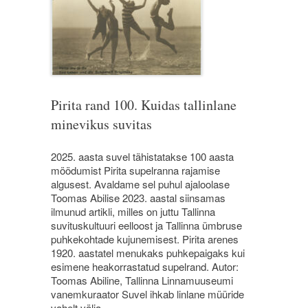
Pirita rand 100. Kuidas tallinlane
minevikus suvitas
2025. aasta suvel tähistatakse 100 aasta
möödumist Pirita supelranna rajamise
algusest. Avaldame sel puhul ajaloolase
Toomas Abilise 2023. aastal siinsamas
ilmunud artikli, milles on juttu Tallinna
suvituskultuuri eelloost ja Tallinna ümbruse
puhkekohtade kujunemisest. Pirita arenes
1920. aastatel menukaks puhkepaigaks kui
esimene heakorrastatud supelrand. Autor:
Toomas Abiline, Tallinna Linnamuuseumi
vanemkuraator Suvel ihkab linlane müüride
vahelt välja,…