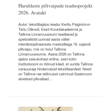
Haruldaste piltvaipade teadusprojekt
2026. Avatakt
Autor: tekstiiliajaloo teadur Kerttu Palginõmm
Tartu Ülikooli, Eesti Kunstiakadeemia ja
Tallinna Linnamuuseumi teadlased ja
spetsialistid uurivad aasta vältel
interdistsiplinaarsete meetoditega 16. sajandi
piltvaipu, mis on hoiul Tallinna
Linnamuuseumis. Aasta 2026 on Tallinna
ajaloo seisukohast eriline, sest kolm
institutsiooni on löönud käed, et uurida Tallinna
varauusaja hindamatuid tekstiiliaardeid. Need
on Tallinna rae tellimusel valminud Saalomoni-
ainelised piltvaibad…