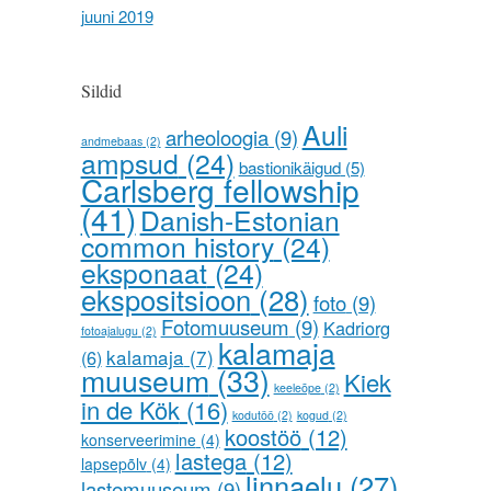
juuni 2019
Sildid
Auli
arheoloogia
(9)
andmebaas
(2)
ampsud
(24)
bastionikäigud
(5)
Carlsberg fellowship
(41)
Danish-Estonian
common history
(24)
eksponaat
(24)
ekspositsioon
(28)
foto
(9)
Fotomuuseum
(9)
Kadriorg
fotoajalugu
(2)
kalamaja
kalamaja
(7)
(6)
muuseum
(33)
Kiek
keeleõpe
(2)
in de Kök
(16)
kodutöö
(2)
kogud
(2)
koostöö
(12)
konserveerimine
(4)
lastega
(12)
lapsepõlv
(4)
linnaelu
(27)
lastemuuseum
(9)