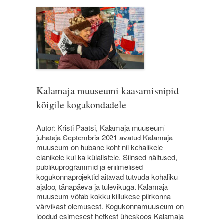
Kalamaja muuseumi kaasamisnipid
kõigile kogukondadele
Autor: Kristi Paatsi, Kalamaja muuseumi
juhataja Septembris 2021 avatud Kalamaja
muuseum on hubane koht nii kohalikele
elanikele kui ka külalistele. Siinsed näitused,
publikuprogrammid ja eriilmelised
kogukonnaprojektid aitavad tutvuda kohaliku
ajaloo, tänapäeva ja tulevikuga. Kalamaja
muuseum võtab kokku killukese piirkonna
värvikast olemusest. Kogukonnamuuseum on
loodud esimesest hetkest üheskoos Kalamaja