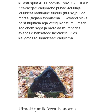
külastusjuht Auli Rõõmus Tohv. 16. LUGU:
Keskaegse kaupmehe pühad Jõuluajal
jõuludest rääkimine tundub (kuuse)puude
metsa (tagasi) toomisena… Kevadel oleks
neist kirjutada aga veelgi kohatum. Ilmade
soojenemisega ja merejää murenedes
avanesid hansateed laevadele, viies
kaugetesse linnadesse kauplema…
Ulmekirjanik Vera Ivanovna