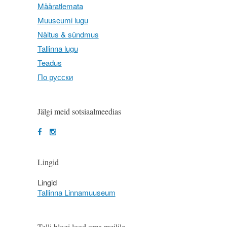
Määratlemata
Muuseumi lugu
Näitus & sündmus
Tallinna lugu
Teadus
По русски
Jälgi meid sotsiaalmeedias
Lingid
Lingid
Tallinna Linnamuuseum
Telli blogi lood oma meilile