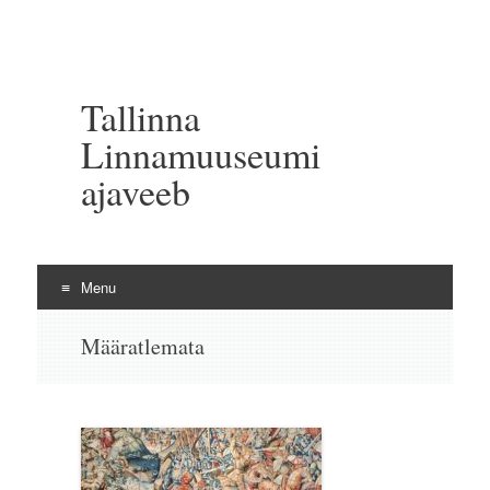
Tallinna
Linnamuuseumi
ajaveeb
Menu
Skip to content
Määratlemata