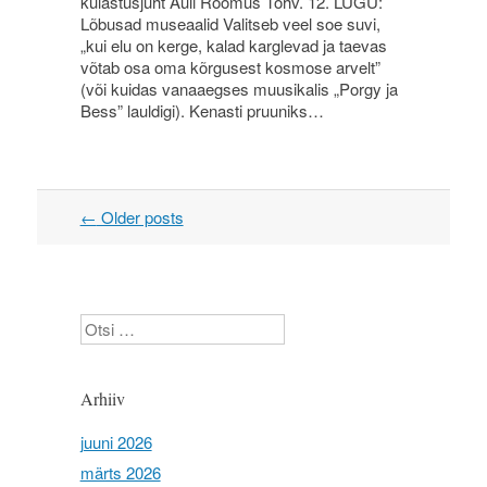
külastusjuht Auli Rõõmus Tohv. 12. LUGU:
Lõbusad museaalid Valitseb veel soe suvi,
„kui elu on kerge, kalad karglevad ja taevas
võtab osa oma kõrgusest kosmose arvelt”
(või kuidas vanaaegses muusikalis „Porgy ja
Bess” lauldigi). Kenasti pruuniks…
←
Older posts
Post navigation
Otsi
Arhiiv
juuni 2026
märts 2026