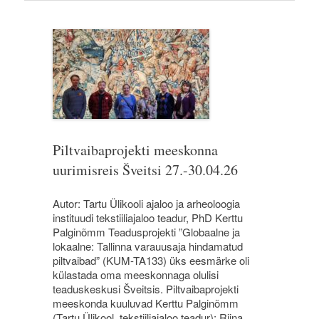
Piltvaibaprojekti meeskonna
uurimisreis Šveitsi 27.-30.04.26
Autor: Tartu Ülikooli ajaloo ja arheoloogia
instituudi tekstiiliajaloo teadur, PhD Kerttu
Palginõmm Teadusprojekti ”Globaalne ja
lokaalne: Tallinna varauusaja hindamatud
piltvaibad” (KUM-TA133) üks eesmärke oli
külastada oma meeskonnaga olulisi
teaduskeskusi Šveitsis. Piltvaibaprojekti
meeskonda kuuluvad Kerttu Palginõmm
(Tartu Ülikool, tekstiiliajaloo teadur); Riina