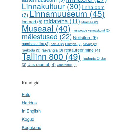
Linnakultuur
(30)
linnaloom
Linnamuuseum
(45)
(7)
midateha
(11)
loomad
(5)
Miiamilla
(2)
Museaal
(40)
mustpeade vennaskond
(2)
mälestused
(22)
Neitsitorn
(5)
numismaatika
(3)
näitus
(2)
Olümpia
(2)
piltvaip
(2)
restaureerimine
(4)
raekoda
(3)
raevangla
(3)
Tallinn 800
(49)
Teutonic Order
Uus raamat
(4)
(3)
vabatahtlik
(2)
Rubriigid
Foto
Haridus
In English
Kogud
Kogukond