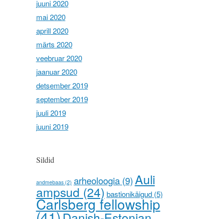
juuni 2020
mai 2020
aprill 2020
märts 2020
veebruar 2020
jaanuar 2020
detsember 2019
september 2019
juuli 2019
juuni 2019
Sildid
Auli
arheoloogia
(9)
andmebaas
(2)
ampsud
(24)
bastionikäigud
(5)
Carlsberg fellowship
(41)
Danish-Estonian