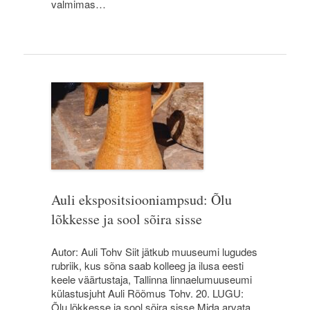
valmimas…
Auli ekspositsiooniampsud: Õlu
lõkkesse ja sool sõira sisse
Autor: Auli Tohv Siit jätkub muuseumi lugudes
rubriik, kus sõna saab kolleeg ja ilusa eesti
keele väärtustaja, Tallinna linnaelumuuseumi
külastusjuht Auli Rõõmus Tohv. 20. LUGU:
Õlu lõkkesse ja sool sõira sisse Mida arvata