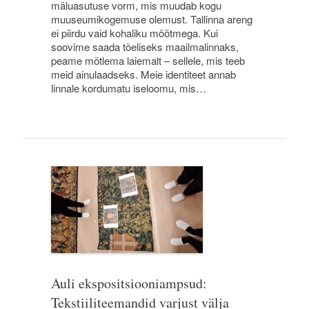
mäluasutuse vorm, mis muudab kogu
muuseumikogemuse olemust. Tallinna areng
ei piirdu vaid kohaliku mõõtmega. Kui
soovime saada tõeliseks maailmalinnaks,
peame mõtlema laiemalt – sellele, mis teeb
meid ainulaadseks. Meie identiteet annab
linnale kordumatu iseloomu, mis…
Auli ekspositsiooniampsud:
Tekstiiliteemandid varjust välja