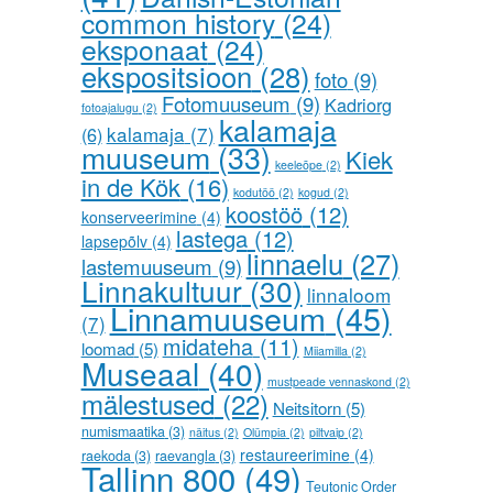
common history
(24)
eksponaat
(24)
ekspositsioon
(28)
foto
(9)
Fotomuuseum
(9)
Kadriorg
fotoajalugu
(2)
kalamaja
kalamaja
(7)
(6)
muuseum
(33)
Kiek
keeleõpe
(2)
in de Kök
(16)
kodutöö
(2)
kogud
(2)
koostöö
(12)
konserveerimine
(4)
lastega
(12)
lapsepõlv
(4)
linnaelu
(27)
lastemuuseum
(9)
Linnakultuur
(30)
linnaloom
Linnamuuseum
(45)
(7)
midateha
(11)
loomad
(5)
Miiamilla
(2)
Museaal
(40)
mustpeade vennaskond
(2)
mälestused
(22)
Neitsitorn
(5)
numismaatika
(3)
näitus
(2)
Olümpia
(2)
piltvaip
(2)
restaureerimine
(4)
raekoda
(3)
raevangla
(3)
Tallinn 800
(49)
Teutonic Order