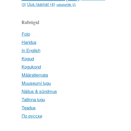
Uus raamat
(4)
(3)
vabatahtlik
(2)
Rubriigid
Foto
Haridus
In English
Kogud
Kogukond
Määratlemata
Muuseumi lugu
Näitus & sündmus
Tallinna lugu
Teadus
По русски