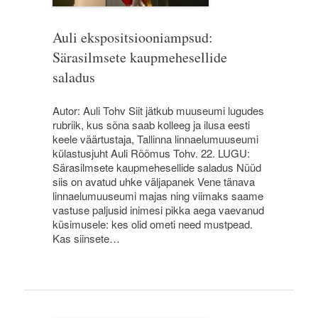
Auli ekspositsiooniampsud:
Särasilmsete kaupmehesellide
saladus
Autor: Auli Tohv Siit jätkub muuseumi lugudes
rubriik, kus sõna saab kolleeg ja ilusa eesti
keele väärtustaja, Tallinna linnaelumuuseumi
külastusjuht Auli Rõõmus Tohv. 22. LUGU:
Särasilmsete kaupmehesellide saladus Nüüd
siis on avatud uhke väljapanek Vene tänava
linnaelumuuseumi majas ning viimaks saame
vastuse paljusid inimesi pikka aega vaevanud
küsimusele: kes olid ometi need mustpead.
Kas siinsete…