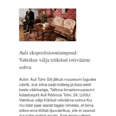
Auli ekspositsiooniampsud:
Vabrikus välja trükitud rotiväärne
sohva
Autor: Auli Tohv Siit jätkub muuseumi lugudes
rubriik, kus sõna saab kolleeg ja ilusa eesti
keele väärtustaja, Tallinna linnaelumuuseumi
külastusjuht Auli Rõõmus Tohv. 24. LUGU:
Vabrikus välja trükitud rotiväärne sohva Kui
mu tütar paar aastat tagasi nimetas, et tema
sõbra ema töötab lipuvabrikus, siis ei osanud
ma kohe midagi arvata. Sain enam-vähem