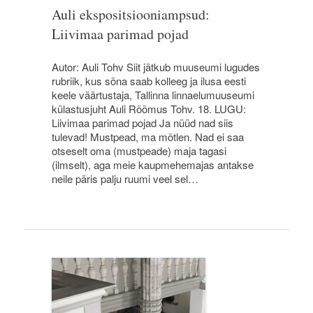
Auli ekspositsiooniampsud:
Liivimaa parimad pojad
Autor: Auli Tohv Siit jätkub muuseumi lugudes
rubriik, kus sõna saab kolleeg ja ilusa eesti
keele väärtustaja, Tallinna linnaelumuuseumi
külastusjuht Auli Rõõmus Tohv. 18. LUGU:
Liivimaa parimad pojad Ja nüüd nad siis
tulevad! Mustpead, ma mõtlen. Nad ei saa
otseselt oma (mustpeade) maja tagasi
(ilmselt), aga meie kaupmehemajas antakse
neile päris palju ruumi veel sel…