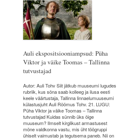
Auli ekspositsiooniampsud: Püha
Viktor ja väike Toomas – Tallinna
tutvustajad
Autor: Auli Tohv Siit jätkub muuseumi lugudes
rubriik, kus sõna saab kolleeg ja ilusa eesti
keele väärtustaja, Tallinna linnaelumuuseumi
külastusjuht Auli Rõõmus Tohv. 21. LUGU:
Püha Viktor ja väike Toomas – Tallinna
tutvustajad Kuidas sünnib üks õige
muuseum? Ilmselt kirglikust armastusest
mõne valdkonna vastu, mis üht töögruppi
ühiselt vaimustab ja tegutsema paneb. Nii on