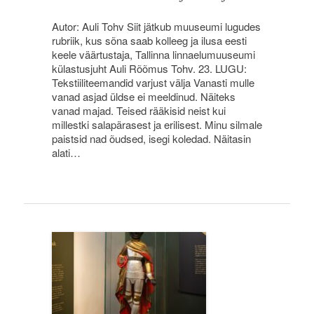
Autor: Auli Tohv Siit jätkub muuseumi lugudes
rubriik, kus sõna saab kolleeg ja ilusa eesti
keele väärtustaja, Tallinna linnaelumuuseumi
külastusjuht Auli Rõõmus Tohv. 23. LUGU:
Tekstiiliteemandid varjust välja Vanasti mulle
vanad asjad üldse ei meeldinud. Näiteks
vanad majad. Teised rääkisid neist kui
millestki salapärasest ja erilisest. Minu silmale
paistsid nad õudsed, isegi koledad. Näitasin
alati…