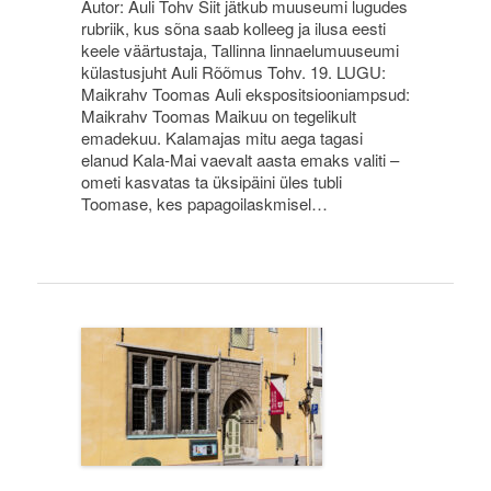
Autor: Auli Tohv Siit jätkub muuseumi lugudes
rubriik, kus sõna saab kolleeg ja ilusa eesti
keele väärtustaja, Tallinna linnaelumuuseumi
külastusjuht Auli Rõõmus Tohv. 19. LUGU:
Maikrahv Toomas Auli ekspositsiooniampsud:
Maikrahv Toomas Maikuu on tegelikult
emadekuu. Kalamajas mitu aega tagasi
elanud Kala-Mai vaevalt aasta emaks valiti –
ometi kasvatas ta üksipäini üles tubli
Toomase, kes papagoilaskmisel…