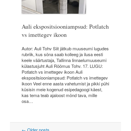
Auli ekspositsiooniampsud: Potlatch
vs imettegev ikoon
Autor: Auli Tohv Siit jätkub muuseumi lugudes
rubriik, kus sõna saab kolleeg ja ilusa eesti
keele väärtustaja, Tallinna linnaelumuuseumi
külastusjuht Auli Rõõmus Tohv. 17. LUGU:
Potlatch vs imettegev ikoon Auli
ekspositsiooniampsud: Potlatch vs imettegev
ikoon Veel enne aasta vahetumist ja pikki pühi
küsisin meie kogenud esipedagoogi käest,
kas tema teab ajaloost mõnd tava, mille
osa…
←
Older posts
Post navigation