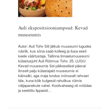
Auli ekspositsiooniampsud: Kevad
muuseumis
Autor: Auli Tohv Siit jätkub muuseumi lugudes
rubriik, kus sõna saab kolleeg ja ilusa eesti
keele väärtustaja, Tallinna linnaelumuuseumi
külastusjuht Auli Rõõmus Tohv. 25. LUGU:
Kevad muuseumis Sel päikeselisel päeval
ilmselt palju külastajaid muuseumis ei
käinudki, aga maja tundus mõnusalt rahvast
täis, kuna kõik kulgesid rahulikus rütmis
väljapanekute vahel. Koolivaheaeg oli möödas
ja seetõttu lippasid…