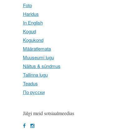
Foto
Haridus
In English
Kogud
Kogukond
Määratlemata
Muuseumi lugu
Näitus & sündmus
Tallinna lugu
Teadus
По русски
Jälgi meid sotsiaalmeedias