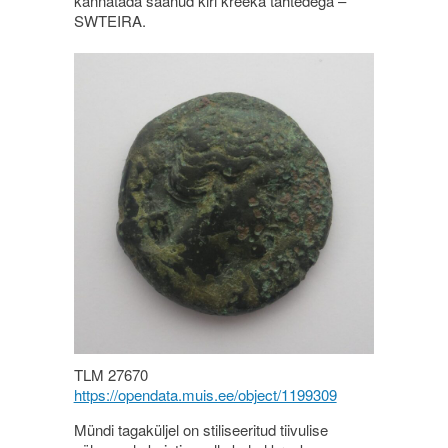
kannatada saanud kiri kreeka tähtedega –
SWTEIRA.
TLM 27670
https://opendata.muis.ee/object/1199309
Mündi tagaküljel on stiliseeritud tiivulise