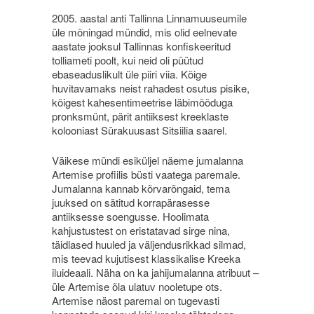
2005. aastal anti Tallinna Linnamuuseumile
üle mõningad mündid, mis olid eelnevate
aastate jooksul Tallinnas konfiskeeritud
tolliameti poolt, kui neid oli püütud
ebaseaduslikult üle piiri viia. Kõige
huvitavamaks neist rahadest osutus pisike,
kõigest kahesentimeetrise läbimõõduga
pronksmünt, pärit antiiksest kreeklaste
kolooniast Sürakuusast Sitsiilia saarel.
Väikese mündi esiküljel näeme jumalanna
Artemise profiilis büsti vaatega paremale.
Jumalanna kannab kõrvarõngaid, tema
juuksed on sätitud korrapärasesse
antiiksesse soengusse. Hoolimata
kahjustustest on eristatavad sirge nina,
täidlased huuled ja väljendusrikkad silmad,
mis teevad kujutisest klassikalise Kreeka
iluideaali. Näha on ka jahijumalanna atribuut –
üle Artemise õla ulatuv nooletupe ots.
Artemise näost paremal on tugevasti