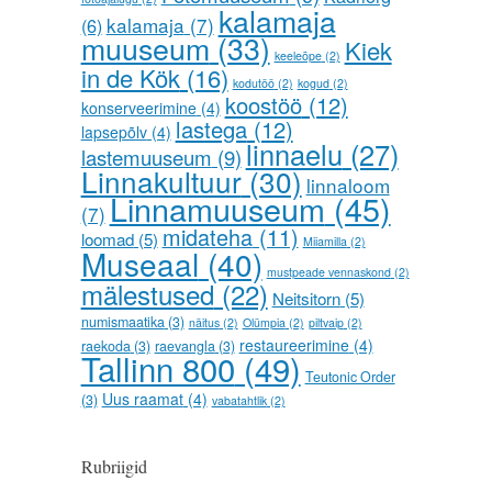
kalamaja
kalamaja
(7)
(6)
muuseum
(33)
Kiek
keeleõpe
(2)
in de Kök
(16)
kodutöö
(2)
kogud
(2)
koostöö
(12)
konserveerimine
(4)
lastega
(12)
lapsepõlv
(4)
linnaelu
(27)
lastemuuseum
(9)
Linnakultuur
(30)
linnaloom
Linnamuuseum
(45)
(7)
midateha
(11)
loomad
(5)
Miiamilla
(2)
Museaal
(40)
mustpeade vennaskond
(2)
mälestused
(22)
Neitsitorn
(5)
numismaatika
(3)
näitus
(2)
Olümpia
(2)
piltvaip
(2)
restaureerimine
(4)
raekoda
(3)
raevangla
(3)
Tallinn 800
(49)
Teutonic Order
Uus raamat
(4)
(3)
vabatahtlik
(2)
Rubriigid