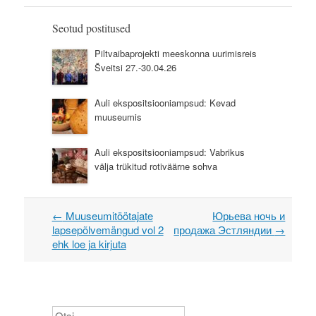
Seotud postitused
Piltvaibaprojekti meeskonna uurimisreis
Šveitsi 27.-30.04.26
Auli ekspositsiooniampsud: Kevad
muuseumis
Auli ekspositsiooniampsud: Vabrikus
välja trükitud rotiväärne sohva
←
Muuseumitöötajate
Юрьева ночь и
Post navigation
lapsepõlvemängud vol 2
продажа Эстляндии
→
ehk loe ja kirjuta
Otsi