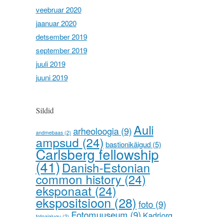
veebruar 2020
jaanuar 2020
detsember 2019
september 2019
juuli 2019
juuni 2019
Sildid
Auli
arheoloogia
(9)
andmebaas
(2)
ampsud
(24)
bastionikäigud
(5)
Carlsberg fellowship
(41)
Danish-Estonian
common history
(24)
eksponaat
(24)
ekspositsioon
(28)
foto
(9)
Fotomuuseum
(9)
Kadriorg
fotoajalugu
(2)