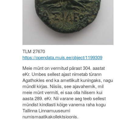
TLM 27670
https://opendata.muis.ee/object/1199309
Meie münt on vermitud pärast 304. aastat
eKr. Umbes sellest ajast nimetab türann
Agathokles end ka ametlikult kuningaks, nagu
mündil kirjas. Niisiis, see ajavahemik, mil
meie münt vermiti, ei saa olla hilisem kui
aasta 289. eKr. Nii varane aeg teeb sellest
mündist kindlasti kõige vanema raha kogu
Tallinna Linnamuuseumi
numismaatikakollektsioonis.