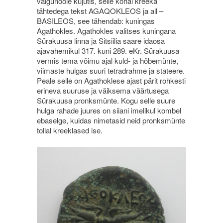
välgunoole kujutis, selle kohal kreeka
tähtedega tekst AGAQOKLEOS ja all –
BASILEOS, see tähendab: kuningas
Agathokles. Agathokles valitses kuningana
Sürakuusa linna ja Sitsiilia saare idaosa
ajavahemikul 317. kuni 289. eKr. Sürakuusa
vermis tema võimu ajal kuld- ja hõbemünte,
viimaste hulgas suuri tetradrahme ja stateere.
Peale selle on Agathoklese ajast pärit rohkesti
erineva suuruse ja väiksema väärtusega
Sürakuusa pronksmünte. Kogu selle suure
hulga rahade juures on siiani imelikul kombel
ebaselge, kuidas nimetasid neid pronksmünte
tollal kreeklased ise.